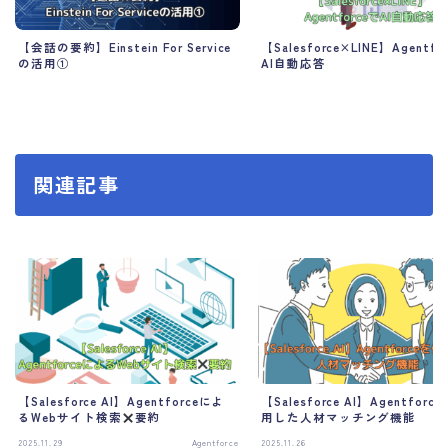
【会話の要約】Einstein For Service
【Salesforce×LINE】Agentfo
の活用①
AI自動応答
関連記事
【Salesforce AI】Agentforceによ
【Salesforce AI】Agentforc
るWebサイト検索
要約
用した人材マッチング機能
2025.11.29
Agentforce
2025.11.26
Ag