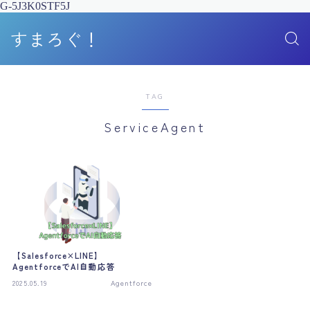
G-5J3K0STF5J
すまろぐ！
TAG
ServiceAgent
【Salesforce×LINE】
AgentforceでAI自動応答
2025.05.19
Agentforce